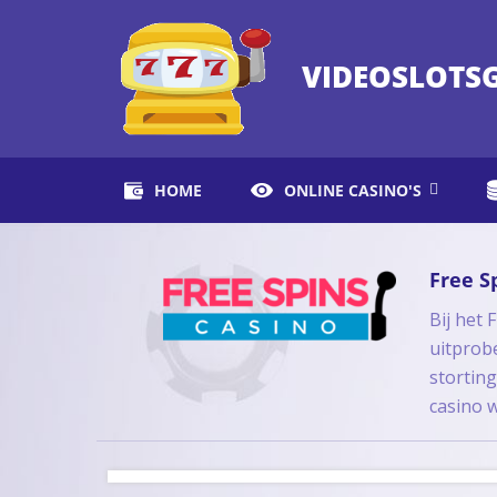
VIDEOSLOTSG
HOME
ONLINE CASINO'S
Free S
Bij het 
uitprobe
stortin
casino w