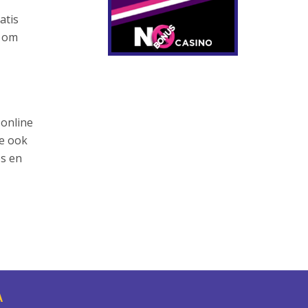
atis
s om
 online
ze ook
es en
A