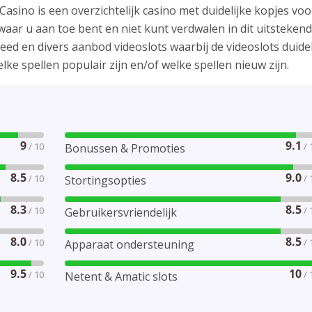
Casino is een overzichtelijk casino met duidelijke kopjes voo
waar u aan toe bent en niet kunt verdwalen in dit uitsteken
eed en divers aanbod videoslots waarbij de videoslots duideli
e spellen populair zijn en/of welke spellen nieuw zijn.
9
9.1
/ 10
/ 
Bonussen & Promoties
8.5
9.0
/ 10
/ 
Stortingsopties
8.3
8.5
/ 10
/ 
Gebruikersvriendelijk
8.0
8.5
/ 10
/ 
Apparaat ondersteuning
9.5
10
/ 10
/ 
Netent & Amatic slots