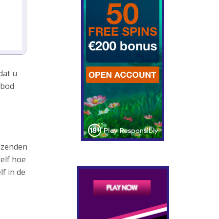
dat u
nbod
uizenden
zelf hoe
lf in de